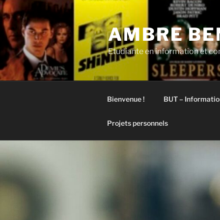
Aller
au
AMBRE BE
contenu
principal
Etudiante en information et 
Bienvenue !
BUT – Informati
Projets personnels